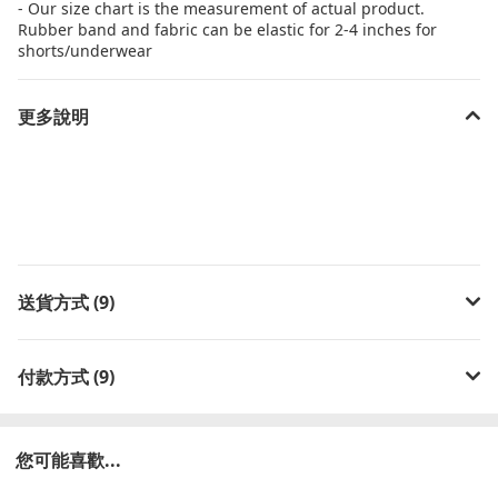
- Our size chart is the measurement of actual product.
Rubber band and fabric can be elastic for 2-4 inches for
shorts/underwear
更多說明
送貨方式 (9)
付款方式 (9)
您可能喜歡...