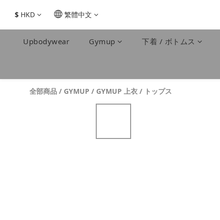
$
HKD
繁體中文
Upbodywear
Gymup
下着 / ボトムス
全部商品
/
GYMUP
/
GYMUP 上衣 / トップス