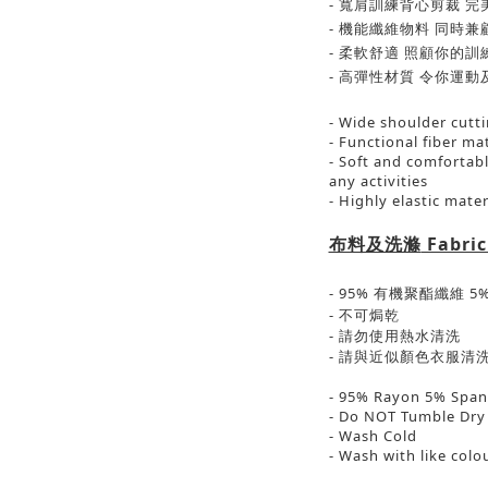
-
寬肩訓練背心剪裁
完
-
機能纖維物料
同時兼
-
柔軟
舒適
照顧你的訓
-
高彈性材質
令你
運動
- Wide shoulder cutt
- Functional fiber ma
- Soft and comfortabl
any activities
- Highly elastic mate
布料及洗滌
Fabric
- 95%
有機
聚酯纖維 5
-
不可焗乾
-
請勿使用熱水清洗
-
請與近似顏色衣服清
- 95% Rayon 5% Spa
- Do NOT Tumble Dry
- Wash Cold
- Wash with like colo