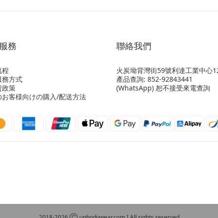
服務
聯絡我們
流程
火炭坳背灣街59號利達工業中心12
服務方式
產品查詢: 852-92843441
貨政策
(WhatsApp) 恕不接受來電查詢
のお客様向けの購入/配送方法
2018-2026 Ⓒ upbodywear.com I All rights reserved