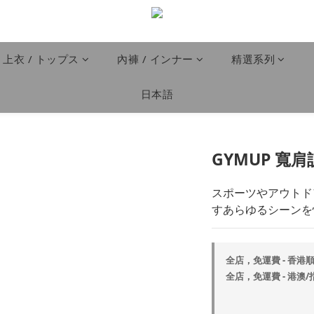
上衣 / トップス
內褲 / インナー
精選系列
日本語
GYMUP 寬肩
スポーツやアウトド
すあらゆるシーンを
全店，免運費 - 香港順
全店，免運費 - 港澳/