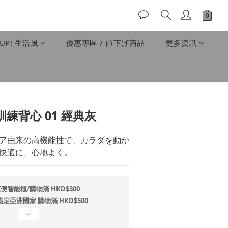
UP! 生活風
優惠專區 / 値下げ商品
更多資訊
立即購買
訓練背心 01 經典灰
ア由来の高機能性で、カラダを動か
快適に、心地よく。
便智能櫃/購物滿 HKD$300
指定亞洲國家 購物滿 HKD$500