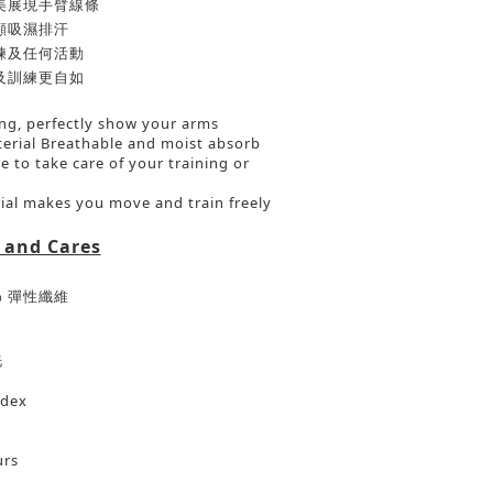
美展現手臂線條
顧
吸濕
排汗
練及
任何活動
及訓練
更自如
ing, perfectly show your arms
terial Breathable and moist absorb
e to take care of your training or
rial makes you move and train freely
 and Cares
%
彈性纖維
洗
ndex
urs