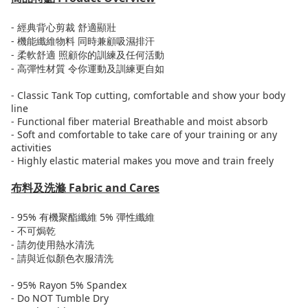
-
經典背心剪裁
舒適
顯壯
-
機能纖維物料
同時兼顧
吸濕
排汗
-
柔軟
舒適
照顧你的訓練及
任何活動
-
高彈性材質
令你
運動及訓練
更自如
- Classic Tank Top cutting, comfortable and show your body
line
- Functional fiber material Breathable and moist absorb
- Soft and comfortable to take care of your training or any
activities
- Highly elastic material makes you move and train freely
布料及洗滌
Fabric and Cares
- 95%
有機
聚酯纖維 5%
彈性纖維
-
不可焗乾
-
請勿使用熱水清洗
-
請與近似顏色衣服清洗
- 95% Rayon 5% Spandex
- Do NOT Tumble Dry