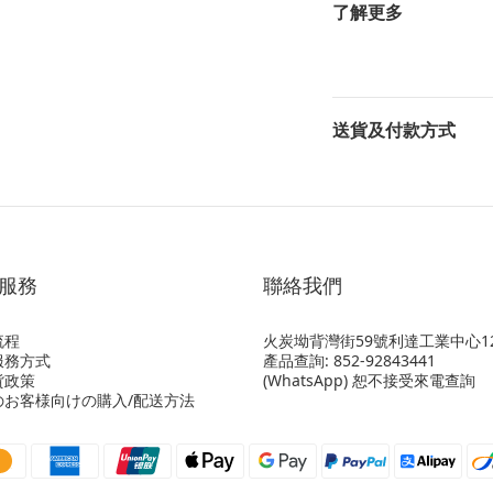
了解更多
送貨及付款方式
服務
聯絡我們
流程
火炭坳背灣街59號利達工業中心12
服務方式
產品查詢: 852-92843441
貨政策
(WhatsApp) 恕不接受來電查詢
のお客様向けの購入/配送方法