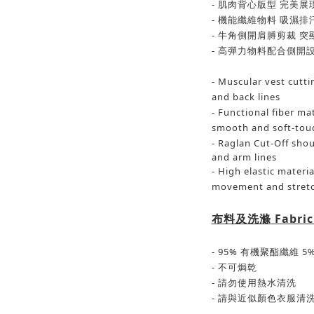
-
肌肉背心版型
完美展
-
機能纖維物料
吸濕排
-
牛角
側開肩膊
剪裁 突
-
高彈力物料配合側開
- Muscular vest cutt
and back lines
- Functional fiber ma
smooth and soft-tou
-
Raglan Cut-Off shou
and arm lines
- High elastic materia
movement and stret
布料及洗滌
Fabric
- 95%
有機聚酯纖維
5
-
不可焗乾
-
請勿使用熱水清洗
-
請與近似顏色衣服清