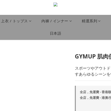
上衣 / トップス
內褲 / インナー
精選系列
日本語
GYMUP 肌肉
スポーツやアウトド
すあらゆるシーンを
全店，免運費 - 香港順
全店，免運費 - 港澳/