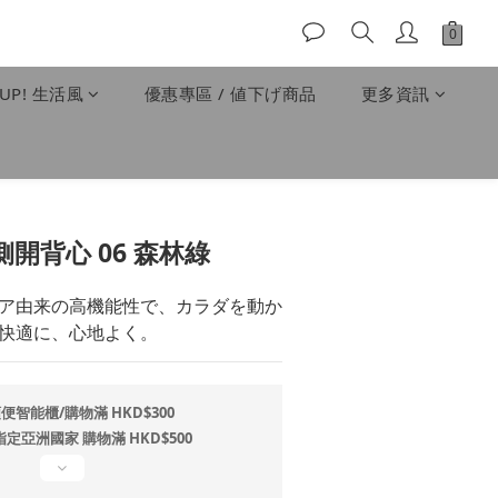
UP! 生活風
優惠專區 / 値下げ商品
更多資訊
立即購買
側開背心 06 森林綠
ア由来の高機能性で、カラダを動か
快適に、心地よく。
便智能櫃/購物滿 HKD$300
指定亞洲國家 購物滿 HKD$500