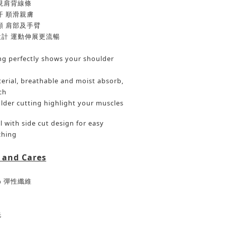
現肩背線條
汗
順滑親膚
顯
肩部及手臂
設計
運動伸展更流暢
ing perfectly shows your shoulder
terial, breathable and moist absorb,
ch
lder cutting highlight your muscles
l with side cut design for easy
ching
 and Cares
%
彈性纖維
洗