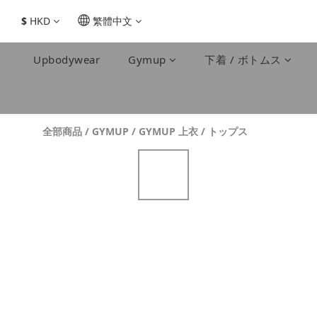
$
HKD
繁體中文
Upbodywear
Gymup
下着 / ボトムス
全部商品
/
GYMUP
/
GYMUP 上衣 / トップス