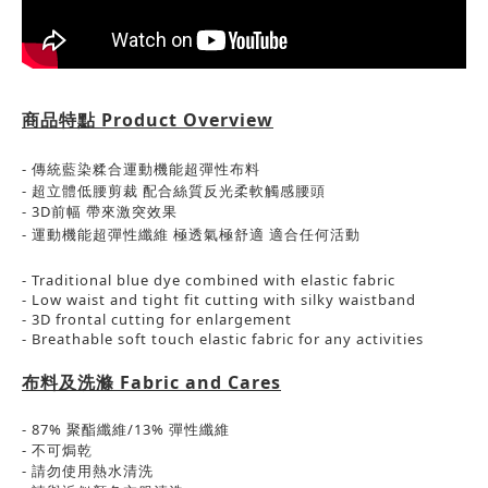
商品特點
Product Overview
-
傳統
藍染
糅合運動機能
超
彈性布料
-
超立體低腰剪裁
配合絲質反光柔軟觸感腰頭
- 3
D
前幅
帶來激突效果
-
運動機能
超
彈性
纖維 極透氣極舒適
適合任何活動
- Traditional blue dye combined with elastic fabric
- Low waist and tight fit cutting with silky waistband
- 3D frontal cutting for enlargement
- Breathable soft touch elastic fabric for any activities
布料及洗滌
Fabric and Cares
- 87% 聚酯纖維/13%
彈性纖維
-
不可焗乾
-
請勿使用熱水清洗