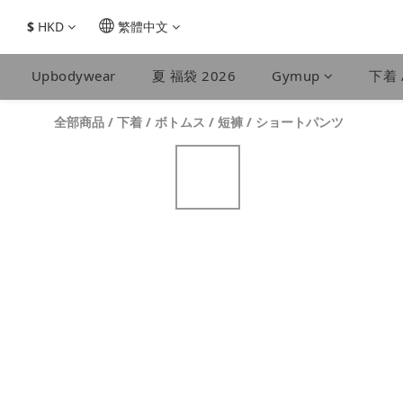
$
HKD
繁體中文
Upbodywear
夏 福袋 2026
Gymup
下着 
全部商品
/
下着 / ボトムス
/
短褲 / ショートパンツ