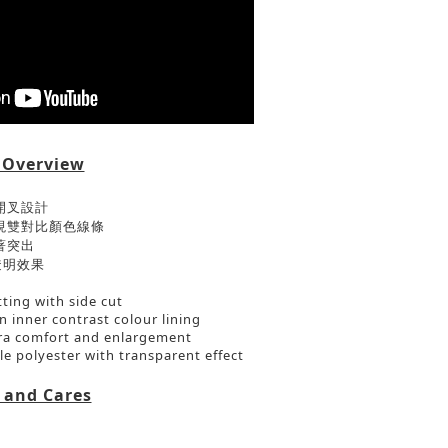
 Overview
開叉設計
現雙對比顏色線條
著突出
透明效果
ting with side cut
 inner contrast colour lining
tra comfort and enlargement
le polyester with transparent effect
 and Cares