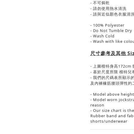
-
不可焗乾
-
請勿使用熱水清洗
-
請與近似顏色衣服清
- 100% Polyester
- Do Not Tumble Dry
- Wash Cold
- Wash with like colo
尺寸參考及其他
Si
-
上圖模特身高
172cm
-
基於尺度所限
模特兒
-
我們的尺碼表所顯示
及內褲橡筋腰頭彈性約
- Model above height
- Model worn jockstr
reason
- Our size chart is t
Rubber band and fabri
shorts/underwear