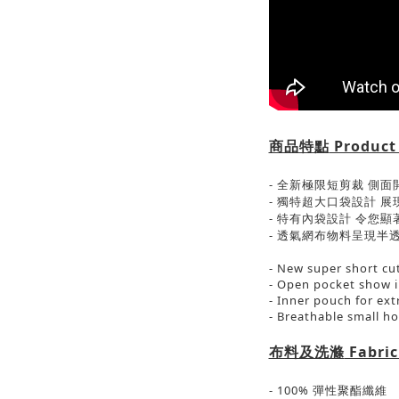
商品特點
Product
-
全新極限短剪裁
側面
-
獨特超大口袋設計
展
-
特有內袋設計
令您顯
-
透氣網布物料呈現半
- New super short cut
- Open pocket show in
- Inner pouch for ex
- Breathable small ho
布料及洗滌
Fabric
- 100%
彈性
聚酯纖維