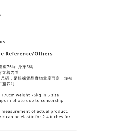
洗
urs
ze Reference/Others
體重
76kg
身穿
S
碼
有穿着內着
的尺碼，是根據貨品實物量度而定，短褲
二至四吋
 170cm weight 76kg in S size
aps in photo due to censorship
he measurement of actual product.
c can be elastic for 2-4 inches for