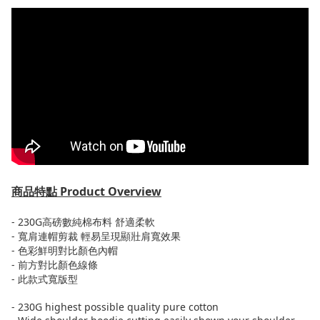
商品特點
Product Overview
- 230G
高磅數純棉布料
舒適柔軟
-
寬肩連帽剪裁
輕易呈現顯壯肩寬效果
-
色彩鮮明對比顏色內帽
-
前方對比顏色線條
-
此款式寬版型
- 230G highest possible quality pure cotton