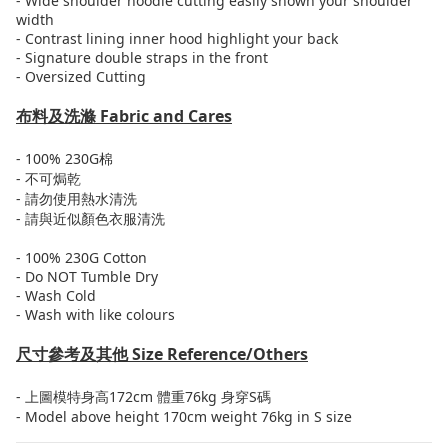
- Wide shoulder hoodie cutting easily shown your shoulder
width
- Contrast lining inner hood highlight your back
- Signature double straps in the front
- Oversized Cutting
布料及洗滌
Fabric and Cares
- 100% 230G
棉
-
不可焗乾
-
請勿使用熱水清洗
-
請與近似顏色衣服清洗
- 100% 230G Cotton
- Do NOT Tumble Dry
- Wash Cold
- Wash with like colours
尺寸參考及其他
Size Reference/Others
-
上圖模特身高
172cm
體重
76kg
身穿
S
碼
- Model above height 170cm weight 76kg in S size