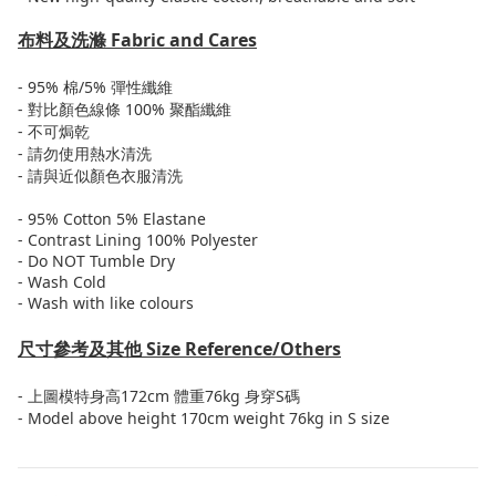
布料及洗滌
Fabric and Cares
- 95%
棉
/5%
彈性纖維
-
對比顏色線條
100%
聚酯纖維
-
不可焗乾
-
請勿使用熱水清洗
-
請與近似顏色衣服清洗
- 95% Cotton 5% Elastane
- Contrast Lining 100% Polyester
- Do NOT Tumble Dry
- Wash Cold
- Wash with like colours
尺寸參考及其他
Size Reference/Others
-
上圖模特身高
172cm
體重
76kg
身穿
S
碼
- Model above height 170cm weight 76kg in S size