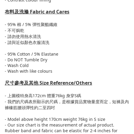
布料及洗滌
Fabric and Cares
- 95%
棉
/ 5%
彈性
聚酯纖維
-
不可焗乾
-
請勿使用熱水清洗
-
請與近似顏色衣服清洗
- 95% Cotton / 5% Elastane
- Do NOT Tumble Dry
- Wash Cold
- Wash with like colours
尺寸參考及其他
Size Reference/Others
-
上圖模特身高
172cm
體重
76kg
身穿
S
碼
-
我們的尺碼表所顯示的尺碼，是根據貨品實物量度而定，短褲及內
褲橡筋腰頭彈性約二至四吋
- Model above height 170cm weight 76kg in S size
- Our size chart is the measurement of actual product.
Rubber band and fabric can be elastic for 2-4 inches for