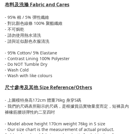
布料及洗滌
Fabric and Cares
- 95%
棉
/ 5%
彈性
纖維
-
對比顏色線條
100%
聚酯纖維
-
不可焗乾
-
請勿使用熱水清洗
-
請與近似顏色衣服清洗
- 95% Cotton/ 5% Elastane
- Contrast Lining 100% Polyester
- Do NOT Tumble Dry
- Wash Cold
- Wash with like colours
尺寸參考及其他
Size Reference/Others
-
上圖模特身高
172cm
體重
76kg
身穿
S
碼
-
我們的尺碼表所顯示的尺碼，是根據貨品實物量度而定，短褲及內
褲橡筋腰頭彈性約二至四吋
- Model above height 170cm weight 76kg in S size
- Our size chart is the measurement of actual product.