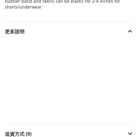
Rubber band and fabric can be elastic for 2-4 inches for
shorts/underwear
更多說明
送貨方式 (9)