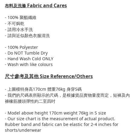
Fabric and Cares
布料及洗滌
- 100%
聚酯纖維
-
不可焗乾
-
請用
冷水手
洗
-
請與近似顏色衣服清洗
- 100% Polyester
- Do NOT Tumble Dry
- Hand Wash Cold ONLY
- Wash with like colours
尺寸參考及其他
Size Reference/Others
-
上圖模特身高
170cm
體重
76kg
身穿
S
碼
-
我們的尺碼表所顯示的尺碼，是根據貨品實物量度而定，短褲及內
褲橡筋腰頭彈性約二至四吋
- Model above height 170cm weight 76kg in S size
- Our size chart is the measurement of actual product.
Rubber band and fabric can be elastic for 2-4 inches for
shorts/underwear